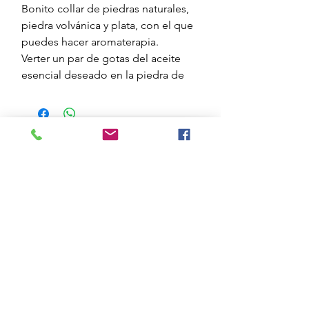
Bonito collar de piedras naturales,
piedra volvánica y plata, con el que
puedes hacer aromaterapia.
Verter un par de gotas del aceite
esencial deseado en la piedra de
lava volcánica, es porosa y lo
absorbe.
Si se quiere cambiar de
aceite, lavarla con un poco de jabón
líquido.
@essenciesmediterranie
s
Send
Subscription form