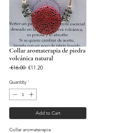
Collar aromaterapia de piedra
volcánica natural
Regular
Sale
 €16.00 
€11.20
Price
Price
Quantity
*
Add to Cart
Collar aromaterapia